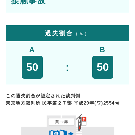
接触事故
過失割合
（％）
A
B
50
：
50
この過失割合が認定された裁判例
東京地方裁判所 民事第２７部 平成29年(ワ)2554号