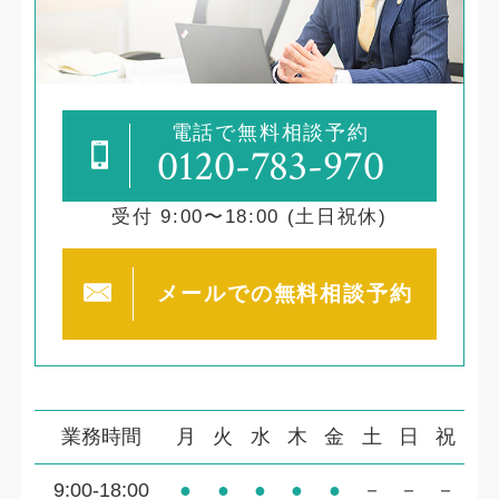
電話で無料相談予約
0120-783-970
受付 9:00〜18:00 (土日祝休)
メールでの
無料相談予約
業務時間
月
火
水
木
金
土
日
祝
9:00-18:00
●
●
●
●
●
－
－
－