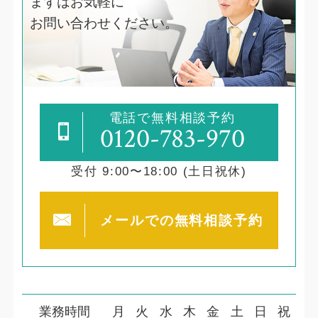
まずはお気軽に
お問い合わせください。
電話で無料相談予約
0120-783-970
受付 9:00〜18:00 (土日祝休)
メールでの
無料相談予約
業務時間
月
火
水
木
金
土
日
祝