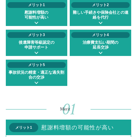
メリット1
メリット2
慰謝料増額の
難しい手続きや保険会社との
連
可能性が高い
絡を代行
メリット3
メリット4
後遺障害等級認定の
治療費支払い期間の
申請サポート
延長交渉
メリット5
事故状況の精査・適正な
過失割
合の交渉
01
Merit
慰謝料増額の可能性が高い
メリット1