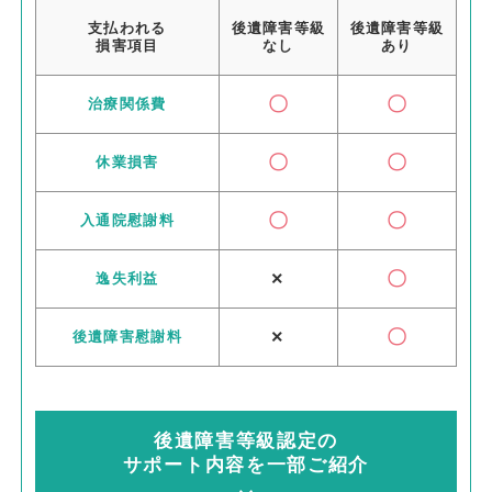
支払われる
後遺障害等級
後遺障害等級
損害項目
なし
あり
〇
〇
治療関係費
〇
〇
休業損害
〇
〇
入通院慰謝料
×
〇
逸失利益
×
〇
後遺障害慰謝料
後遺障害等級認定の
サポート内容を一部ご紹介