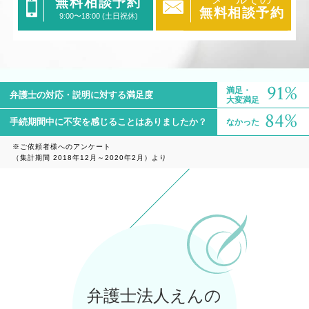
メールでの
無料相談予約
無料相談予約
9:00〜18:00 (土日祝休)
91%
満足・
弁護士の対応・
説明に対する満足度
大変満足
84%
手続期間中に不安を感じることは
ありましたか？
なかった
※ご依頼者様へのアンケート
（集計期間 2018年12月～2020年2月）より
弁護士法人えんの