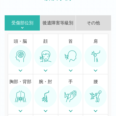
受傷部位別
後遺障害等級別
その他
頭・脳
顔
首
肩
胸部・背部
腕・肘
手
腰