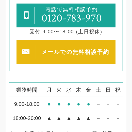
電話で無料相談予約
0120-783-970
受付 9:00〜18:00 (土日祝休)
メールでの
無料相談予約
業務時間
月
火
水
木
金
土
日
祝
9:00-18:00
●
●
●
●
●
－
－
－
18:00-20:00
▲
▲
▲
▲
▲
－
－
－