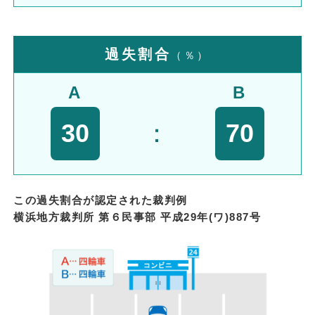
過失割合
（％）
A
B
30
：
70
この過失割合が認定された裁判例
横浜地方裁判所 第６民事部 平成29年(ワ)887号