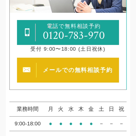
電話で無料相談予約
0120-783-970
受付 9:00〜18:00 (土日祝休)
メールでの
無料相談予約
業務時間
月
火
水
木
金
土
日
祝
9:00-18:00
●
●
●
●
●
－
－
－